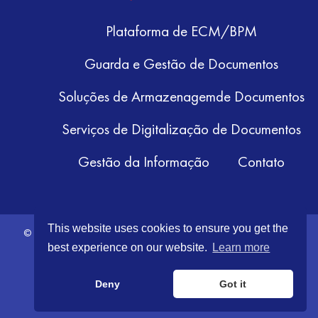
Plataforma de ECM/BPM
Guarda e Gestão de Documentos
Soluções de Armazenagemde Documentos
Serviços de Digitalização de Documentos
Gestão da Informação
Contato
This website uses cookies to ensure you get the
© 2026 GRM Information Management. All Rights Reserved.
Terms &
best experience on our website.
Learn more
Conditions
|
Privacy Policy
Deny
Got it