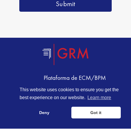
Plataforma de ECM/BPM
Guarda e Gestão de Documentos
This website uses cookies to ensure you get the
best experience on our website.
Learn more
Soluções de Armazenagemde Documentos
Deny
Got it
Serviços de Digitalização de Documentos