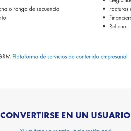
cha o rango de secuencia.
Facturas
nto
Financier
Relleno.
re GRM
Plataforma de servicios de contenido empresarial
.
CONVERTIRSE EN UN USUARIO
Si ya tiene un usuario, inicie sesión aquí