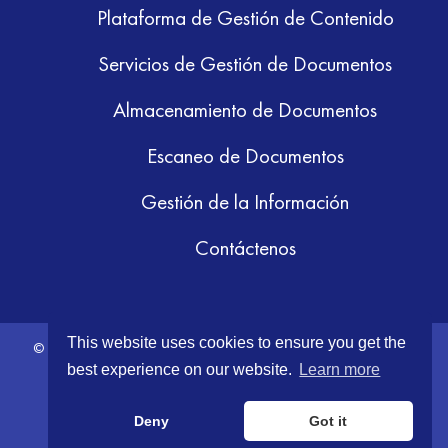
Plataforma de Gestión de Contenido
Servicios de Gestión de Documentos
Almacenamiento de Documentos
Escaneo de Documentos
Gestión de la Información
Contáctenos
This website uses cookies to ensure you get the
© 2026 GRM Information Management. All Rights Reserved.
Terms &
best experience on our website.
Learn more
Conditions
|
Privacy Policy
Deny
Got it