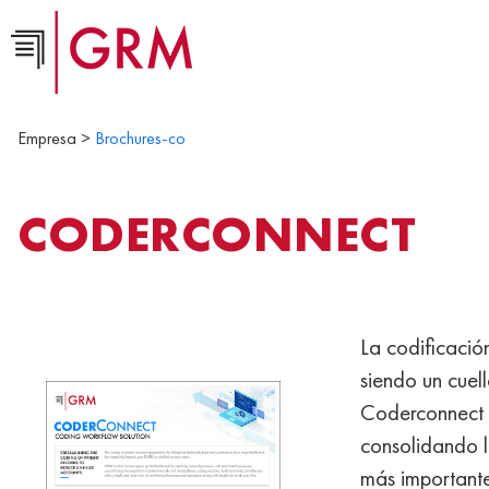
Empresa >
Brochures-co
CODERCONNECT
La codificació
siendo un cuel
Coderconnect a
consolidando l
más importante