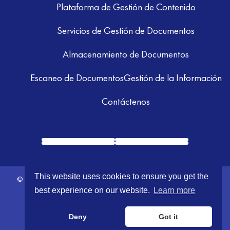
Plataforma de Gestión de Contenido
Servicios de Gestión de Documentos
Almacenamiento de Documentos
Escaneo de Documentos
Gestión de la Información
Contáctenos
This website uses cookies to ensure you get the
© 2026 GRM Information Management. All Rights Reserved.
Terms &
best experience on our website.
Learn more
Conditions
|
Privacy Policy
Deny
Got it