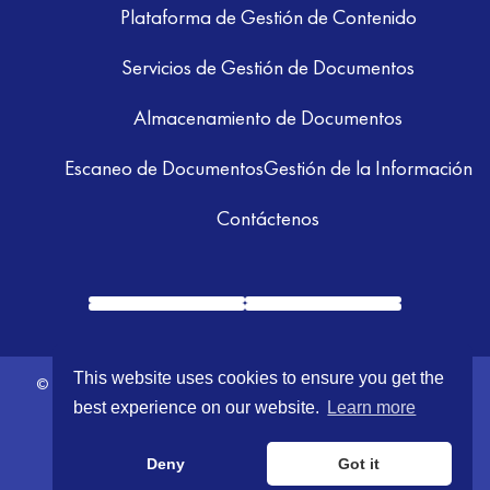
Plataforma de Gestión de Contenido
Servicios de Gestión de Documentos
Almacenamiento de Documentos
Escaneo de Documentos
Gestión de la Información
Contáctenos
This website uses cookies to ensure you get the
© 2026 GRM Information Management. All Rights Reserved.
Terms &
best experience on our website.
Learn more
Conditions
|
Privacy Policy
Deny
Got it