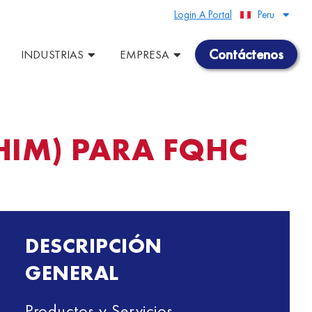
Login A Portal
Peru
United States
Contáctenos
INDUSTRIAS
EMPRESA
HIM) PARA FQHC
DESCRIPCIÓN
GENERAL
Productos y Servicios